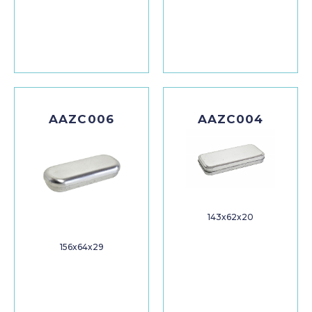
AAZC006
AAZC004
143x62x20
156x64x29