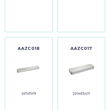
AAZC018
AAZC017
247x51x19
220x63x23