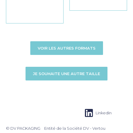
VOIR LES AUTRES FORMATS
JE SOUHAITE UNE AUTRE TAILLE
Linkedin
Menu
© DV PACKAGING
Entité de la Société DV - Vertou
footer