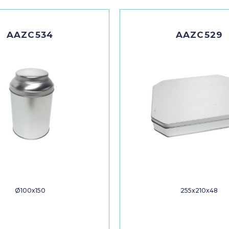
AAZC534
AAZC529
Ø100x150
255x210x48