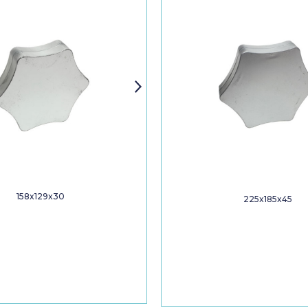
158x129x30
225x185x45