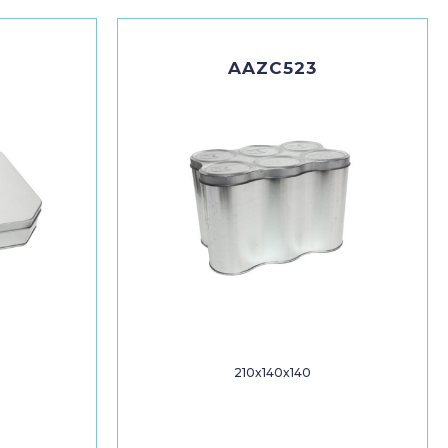
AAZC523
210x140x140