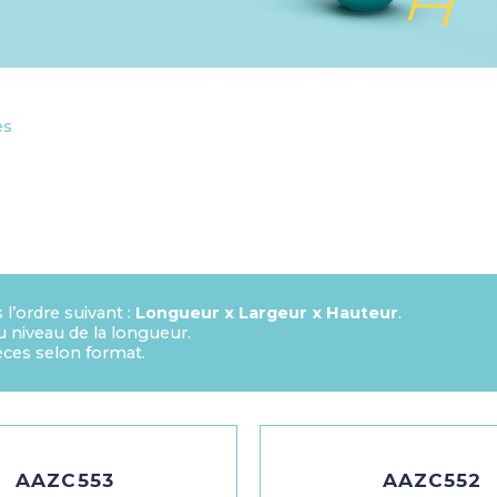
es
’ordre suivant :
Longueur x Largeur x Hauteur
.
au niveau de la longueur.
ces selon format.
AAZC553
AAZC552