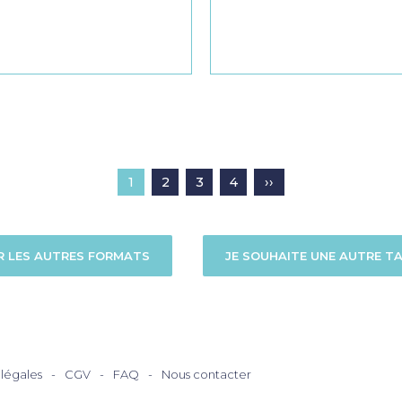
Pagination
1
2
3
4
››
Page
Page
Page
Page
Page
courante
suivante
R LES AUTRES FORMATS
JE SOUHAITE UNE AUTRE TA
légales
CGV
FAQ
Nous contacter