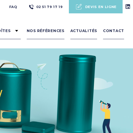
Pré
FAQ
02 51 79 17 19
DEVIS EN LIGNE
header
OÎTES
NOS RÉFÉRENCES
ACTUALITÉS
CONTACT