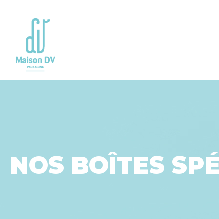
Go to
main
content
NOS BOÎTES SP