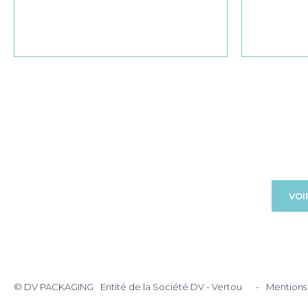
VOI
Menu
footer
© DV PACKAGING
Entité de la Société DV - Vertou
Mentions 