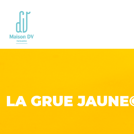
Go to
main
content
LA GRUE JAUNE