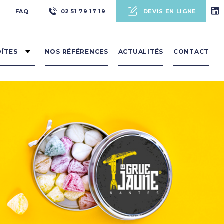
Pré
FAQ
02 51 79 17 19
DEVIS EN LIGNE
header
OÎTES
NOS RÉFÉRENCES
ACTUALITÉS
CONTACT